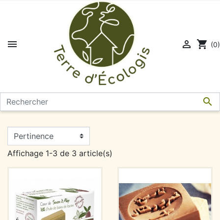


shopping_cart
(0)

Affichage 1-3 de 3 article(s)