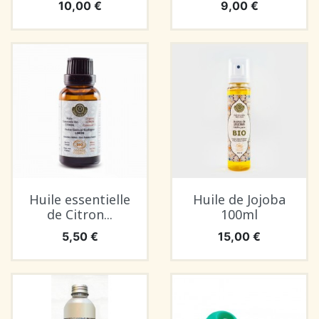
Prix
Prix
10,00 €
9,00 €
Huile essentielle
Huile de Jojoba
de Citron...
100ml
Prix
Prix
5,50 €
15,00 €